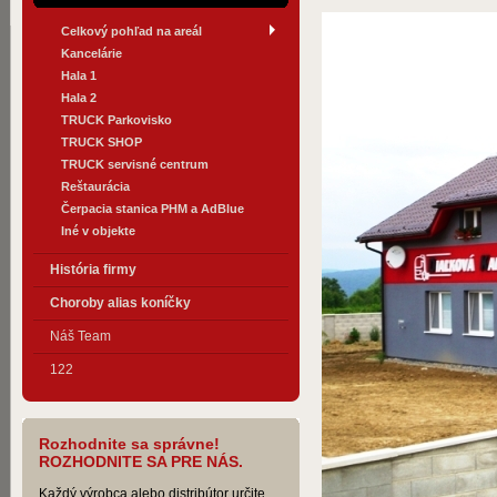
Celkový pohľad na areál
Kancelárie
Hala 1
Hala 2
TRUCK Parkovisko
TRUCK SHOP
TRUCK servisné centrum
Reštaurácia
Čerpacia stanica PHM a AdBlue
Iné v objekte
História firmy
Choroby alias koníčky
Náš Team
122
Rozhodnite sa správne!
ROZHODNITE SA PRE NÁS.
Každý výrobca alebo distribútor určite