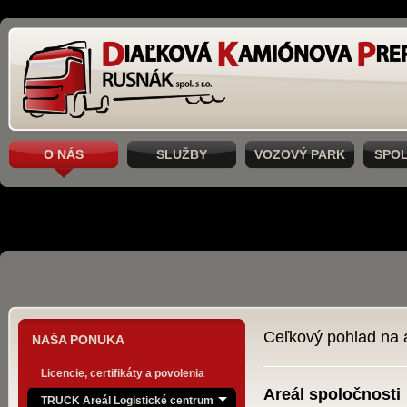
O NÁS
SLUŽBY
VOZOVÝ PARK
SPO
Ceľkový pohlad na a
NAŠA PONUKA
Licencie, certifikáty a povolenia
Areál spoločnosti
TRUCK Areál Logistické centrum