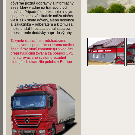
dôverne pozná dopravný a informačný
stres, ktorý vládne na transportných
trasách. Prípadné oneskorenie a s tým
spojené stresové situácie môžu občas
viesť až k strate dôvery, alebo dokonca
aj zákazníka – odberateľa a k tomu sa
môže pridať hroziaca penalizácia za
oneskorenie dodávky napr. do výroby.
Takýmto situáciám predchádzame
intenzívnou spoluprácou teamu našich
špeditérov, ktorý komunikujú s vodičmi
prepravujúcimi tovar a za pomoci GPS
monitorovacieho systému vozidiel
sledujú ich okamžitú polohu v Európe.