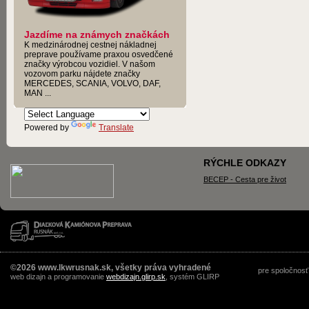
Jazdíme na známych značkách
K medzinárodnej cestnej nákladnej
preprave používame praxou osvedčené
značky výrobcou vozidiel. V našom
vozovom parku nájdete značky
MERCEDES, SCANIA, VOLVO, DAF,
MAN ...
Powered by
Translate
RÝCHLE ODKAZY
BECEP - Cesta pre život
©2026 www.lkwrusnak.sk, všetky práva vyhradené
pre spoločnosť
web dizajn a programovanie
webdizajn.glirp.sk
, systém GLIRP