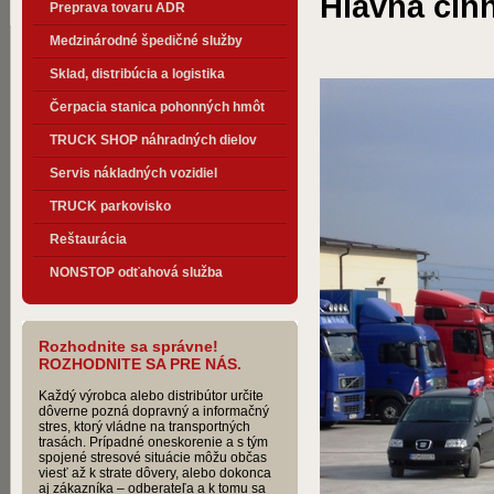
Hlavná čin
Preprava tovaru ADR
Medzinárodné špedičné služby
Sklad, distribúcia a logistika
Čerpacia stanica pohonných hmôt
TRUCK SHOP náhradných dielov
Servis nákladných vozidiel
TRUCK parkovisko
Reštaurácia
NONSTOP odťahová služba
Rozhodnite sa správne!
ROZHODNITE SA PRE NÁS.
Každý výrobca alebo distribútor určite
dôverne pozná dopravný a informačný
stres, ktorý vládne na transportných
trasách. Prípadné oneskorenie a s tým
spojené stresové situácie môžu občas
viesť až k strate dôvery, alebo dokonca
aj zákazníka – odberateľa a k tomu sa