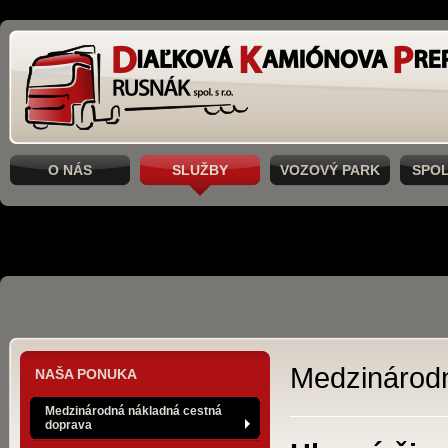
O NÁS
SLUŽBY
VOZOVÝ PARK
SPO
Medzinárodn
NAŠA PONUKA
Medzinárodná nákladná cestná
doprava