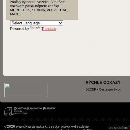
značky výrobcou vozidiel. V našom
vozovom parku nájdete značky
MERCEDES, SCANIA, VOLVO, DAF,
MAN ...
Powered by
Translate
115 млрд. стра
в макулатуру п
мире; 10 тыс. 
производства п
RÝCHLE ODKAZY
BECEP - Cesta pre život
©2026 www.lkwrusnak.sk, všetky práva vyhradené
pre spoločnosť