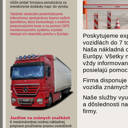
môže pridať hroziaca penalizácia za
oneskorenie dodávky napr. do výroby.
Takýmto situáciám predchádzame
intenzívnou spoluprácou teamu našich
špeditérov, ktorý komunikujú s vodičmi
prepravujúcimi tovar a za pomoci GPS
monitorovacieho systému vozidiel
sledujú ich okamžitú polohu v Európe.
Poskytujeme exp
vozidlách do 7 t
Naša nákladná c
Európy. Všetky 
vždy informovaní
posielajú pomoc
Firma disponuje
vozidla známyc
Naše služby využ
a dôslednosti n
firmy.
Jazdíme na známych značkách
K medzinárodnej cestnej nákladnej
preprave používame praxou osvedčené