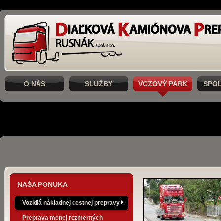
O NÁS
SLUŽBY
VOZOVÝ PARK
SPO
NAŠA PONUKA
Vozidlá nákladnej cestnej prepravy
Preprava menej rozmerných