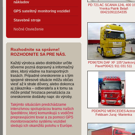
nákladov
PD 721 AC SCANIA 124L 400 1
Yrenka Patrik Belaň
GPS satelitný monitoring vozidiel
004210911154335
Stavebné stroje
Nočné Osvieženie
Rozhodnite sa správne!
ROZHODNITE SA PRE NÁS.
PD967DN DAF XF 105*Jankov
Každý výrobca alebo distribútor určite
Pavel*00421 911 031 511
dôverne pozná dopravný a informačný
stres, ktorý vládne na transportných
trasách. Prípadné oneskorenie a s tým
spojené stresové situácie môžu občas
viesť až k strate dôvery, alebo dokonca
aj zákazníka – odberateľa a k tomu sa
môže pridať hroziaca penalizácia za
oneskorenie dodávky napr. do výroby.
Takýmto situáciám predchádzame
intenzívnou spoluprácou teamu našich
PDDKP02 MERCEDES Actro
špeditérov, ktorý komunikujú s vodičmi
Feldsam Juraj -Marienka
prepravujúcimi tovar a za pomoci GPS
monitorovacieho systému vozidiel
sledujú ich okamžitú polohu v Európe.