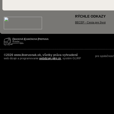
RÝCHLE ODKAZY
BECEP - Cesta pre život
©2026 www.lkwrusnak.sk, všetky práva vyhradené
pre spoločnosť
web dizajn a programovanie
webdizajn.glirp.sk
, systém GLIRP