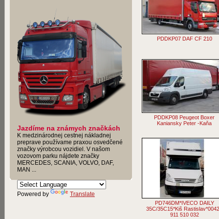
PDDKP07 DAF CF 210
PDDKP08 Peugeot Boxer
Kaniansky Peter -Kaňa
Jazdíme na známych značkách
K medzinárodnej cestnej nákladnej
preprave používame praxou osvedčené
značky výrobcou vozidiel. V našom
vozovom parku nájdete značky
MERCEDES, SCANIA, VOLVO, DAF,
MAN ...
Powered by
Translate
PD746DM*IVECO DAILY
35C/35C15*Kiš Rastislav*004
911 510 032