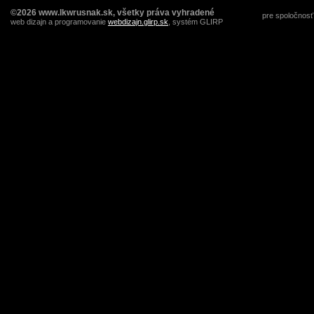
©2026 www.lkwrusnak.sk, všetky práva vyhradené
pre spoločnosť
web dizajn a programovanie
webdizajn.glirp.sk
, systém GLIRP