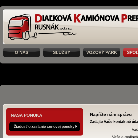
O NÁS
SLUŽBY
VOZOVÝ PARK
SPO
Napíšte nám správu
NAŠA PONUKA
Zadajte Vaše kontaktné úda
Žiadosť o zaslanie cenovej ponuky
Vaš
Vaša e-mailová