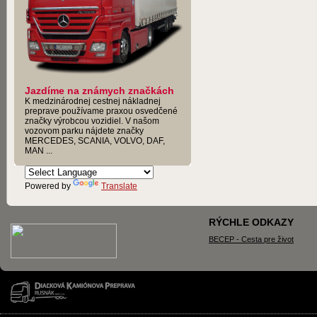
Jazdíme na známych značkách
K medzinárodnej cestnej nákladnej
preprave používame praxou osvedčené
značky výrobcou vozidiel. V našom
vozovom parku nájdete značky
MERCEDES, SCANIA, VOLVO, DAF,
MAN ...
Powered by
Translate
RÝCHLE ODKAZY
BECEP - Cesta pre život