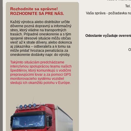
Tel.
Rozhodnite sa správne!
ROZHODNITE SA PRE NÁS.
Vaša správa - požiadavka na
Každý výrobca alebo distribútor určite
dôverne pozná dopravný a informačný
stres, ktorý vládne na transportných
trasách. Prípadné oneskorenie a s tým
Odoslanie vyžaduje overen
spojené stresové situácie môžu občas
viesť až k strate dôvery, alebo dokonca
aj zákazníka – odberateľa a k tomu sa
O
môže pridať hroziaca penalizácia za
oneskorenie dodávky napr. do výroby.
Takýmto situáciám predchádzame
intenzívnou spoluprácou teamu našich
špeditérov, ktorý komunikujú s vodičmi
prepravujúcimi tovar a za pomoci GPS
monitorovacieho systému vozidiel
sledujú ich okamžitú polohu v Európe.