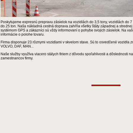
Poskytujeme expresnú prepravu zásielok na vozidlách do 3,5 tony, vozidlách do 7
do 25 ton. Naša nákladná cestná doprava zahŕňa všetky štáty západnej a strednej
systémom GPS a zákazníci sú vždy informovaní o pohybe svojich zásielok. Na vaš
informácie o polohe tovaru.
Firma disponuje 23 rôznymi vozidlami v skvelom stave. Sú to osvedčené vozidla
VOLVO, DAF, MAN...
Naše služby využíva viacero stálych firiem z dôvodu spoľahlivosti a dôslednosti n
zamestnancov firmy.
115 млрд. страниц офисной бумаги, в среднем, ежегодно переводится в мак
компьютеров во всём мире; 10 тыс. деревьев вырубается ежегодно в Китае д
в
ывоз макулатуры от 100 кг