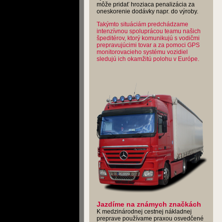
môže pridať hroziaca penalizácia za
oneskorenie dodávky napr. do výroby.
Takýmto situáciám predchádzame
intenzívnou spoluprácou teamu našich
špeditérov, ktorý komunikujú s vodičmi
prepravujúcimi tovar a za pomoci GPS
monitorovacieho systému vozidiel
sledujú ich okamžitú polohu v Európe.
Jazdíme na známych značkách
K medzinárodnej cestnej nákladnej
preprave používame praxou osvedčené