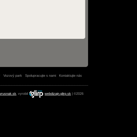
y
Vozový park
Spolupracujte s nami
Kontaktujte nás
wrusnak.sk
, vyrobil
webdizajn.glirp.sk
| ©2026