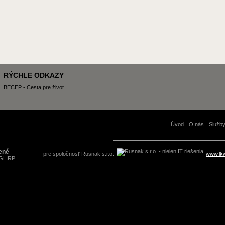
RÝCHLE ODKAZY
BECEP - Cesta pre život
Úvod
O nás
Služb
ené
pre spoločnosť Rusnak s.r.o.
www.lk
 GLIRP