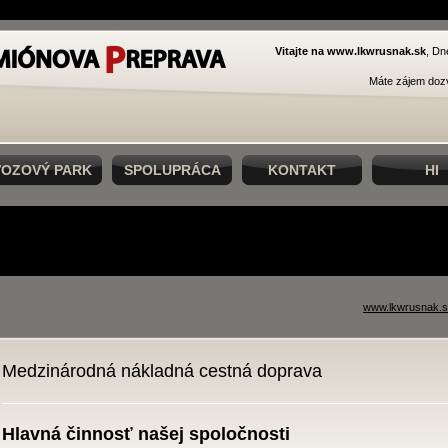
Vitajte na www.lkwrusnak.sk
, Dn
Máte zájem dozv
VOZOVÝ PARK
SPOLUPRÁCA
KONTAKT
HI
www.lkwrusnak.
Medzinárodná nákladná cestná doprava
Hlavná činnosť našej spoločnosti