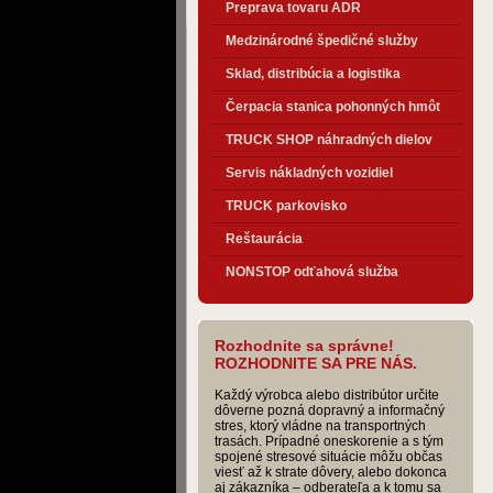
Preprava tovaru ADR
Medzinárodné špedičné služby
Sklad, distribúcia a logistika
Čerpacia stanica pohonných hmôt
TRUCK SHOP náhradných dielov
Servis nákladných vozidiel
TRUCK parkovisko
Reštaurácia
NONSTOP odťahová služba
Rozhodnite sa správne!
ROZHODNITE SA PRE NÁS.
Každý výrobca alebo distribútor určite
dôverne pozná dopravný a informačný
stres, ktorý vládne na transportných
trasách. Prípadné oneskorenie a s tým
spojené stresové situácie môžu občas
viesť až k strate dôvery, alebo dokonca
aj zákazníka – odberateľa a k tomu sa