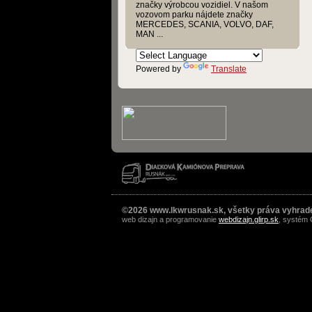
značky výrobcou vozidiel. V našom
vozovom parku nájdete značky
MERCEDES, SCANIA, VOLVO, DAF,
MAN ...
Powered by
Translate
©2026 www.lkwrusnak.sk, všetky práva vyhrad
web dizajn a programovanie
webdizajn.glirp.sk
, systém