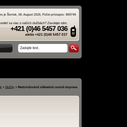
es je Štvrtok, 06. August 2026, Počet prístupov: 869749
edieť sa viac o naších službách? Zavolajte nám.
+421 (0)46 5457 036
alebo +421 (0)46 5457 037
sk
»
Služby
»
Medzinárodná nákladná cestná doprava