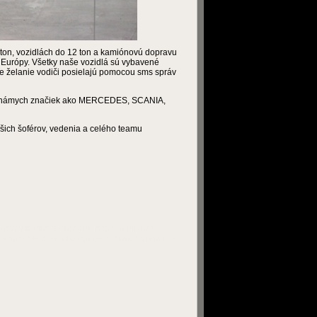
 ton, vozidlách do 12 ton a kamiónovú dopravu
 Európy. Všetky naše vozidlá sú vybavené
e želanie vodiči posielajú pomocou sms správ
 známych značiek ako
MERCEDES, SCANIA,
ašich šoférov, vedenia a celého teamu
улатуру пользователями персональных
ля производства поздравительных открыток;