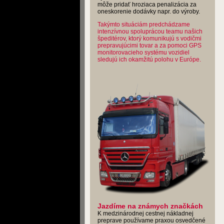
môže pridať hroziaca penalizácia za
oneskorenie dodávky napr. do výroby.
Takýmto situáciám predchádzame
intenzívnou spoluprácou teamu našich
špeditérov, ktorý komunikujú s vodičmi
prepravujúcimi tovar a za pomoci GPS
monitorovacieho systému vozidiel
sledujú ich okamžitú polohu v Európe.
Jazdíme na známych značkách
K medzinárodnej cestnej nákladnej
preprave používame praxou osvedčené