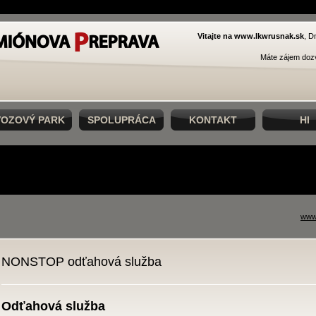
Vitajte na www.lkwrusnak.sk
, D
Máte zájem dozv
VOZOVÝ PARK
SPOLUPRÁCA
KONTAKT
HI
www
NONSTOP odťahová služba
Odťahová služba