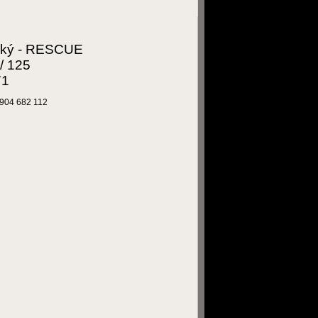
ský - RESCUE
/ 125
71
0904 682 112