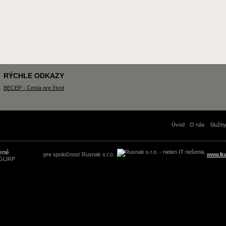
RÝCHLE ODKAZY
BECEP - Cesta pre život
Úvod
O nás
Služb
ené
pre spoločnosť Rusnak s.r.o.
www.lk
 GLIRP