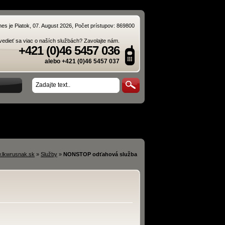
nes je Piatok, 07. August 2026, Počet prístupov: 869800
edieť sa viac o naších službách? Zavolajte nám.
+421 (0)46 5457 036
alebo +421 (0)46 5457 037
.lkwrusnak.sk
»
Služby
»
NONSTOP odťahová služba