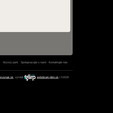
y
Vozový park
Spolupracujte s nami
Kontaktujte nás
wrusnak.sk
, vyrobil
webdizajn.glirp.sk
| ©2026