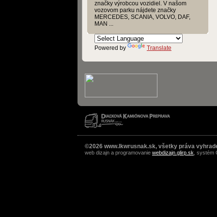
značky výrobcou vozidiel. V našom
vozovom parku nájdete značky
MERCEDES, SCANIA, VOLVO, DAF,
MAN ...
Powered by
Translate
©2026 www.lkwrusnak.sk, všetky práva vyhrad
web dizajn a programovanie
webdizajn.glirp.sk
, systém