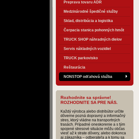
Preprava tovaru ADR
Medzinárodné špedičné služby
Sklad, distribúcia a logistika
Čerpacia stanica pohonných hmôt
TRUCK SHOP náhradných dielov
Servis nákladných vozidiel
TRUCK parkovisko
Reštaurácia
NONSTOP odťahová služba
Rozhodnite sa správne!
ROZHODNITE SA PRE NÁS.
Každý výrobca alebo distribútor určite
dôverne pozná dopravný a informačný
stres, ktorý vládne na transportných
trasách. Prípadné oneskorenie a s tým
spojené stresové situácie môžu občas
viesť až k strate dôvery, alebo dokonca
aj zákazníka – odberateľa a k tomu sa